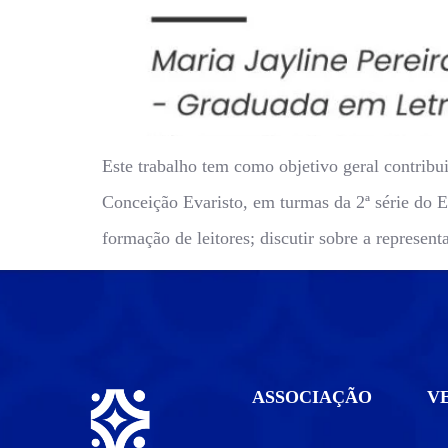
Este trabalho tem como objetivo geral contribui
Conceição Evaristo, em turmas da 2ª série do E
formação de leitores; discutir sobre a represen
ASSOCIAÇÃO
V