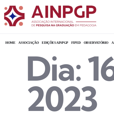
HOME
ASSOCIAÇÃO
EDIÇÕES AINPGP
FIPED
OBSERVATÓRIO
A
Dia:
1
2023