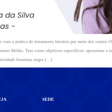
r com a prática do letramento literário por meio dos contos O
nsino Médio. Tem como objetivos específicos: apresentar a im
tatividade feminina negra […]
EJA
SEDE