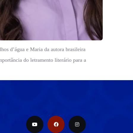
lhos d’água e Maria da autora brasileira
portância do letramento literário para a