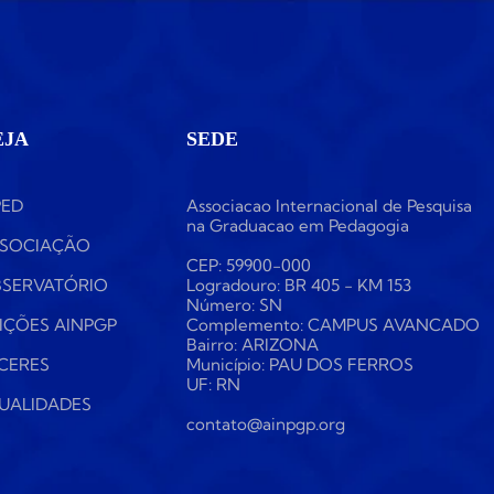
EJA
SEDE
PED
Associacao Internacional de Pesquisa
na Graduacao em Pedagogia
SOCIAÇÃO
CEP: 59900-000
SERVATÓRIO
Logradouro: BR 405 - KM 153
Número: SN
IÇÕES AINPGP
Complemento: CAMPUS AVANCADO
Bairro: ARIZONA
CERES
Município: PAU DOS FERROS
UF: RN
UALIDADES
contato@ainpgp.org