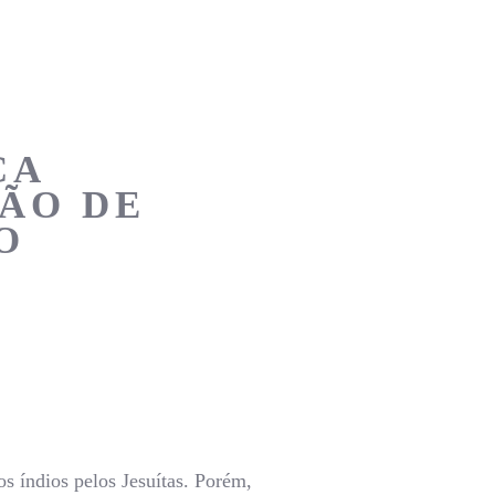
CA
ÃO DE
O
s índios pelos Jesuítas. Porém,