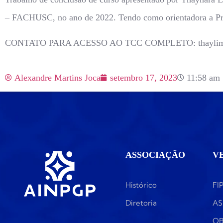
– FACHUSC, no ano de 2022. Tendo como orientadora a Pro
CONTATO PARA ACESSO AO TCC COMPLETO: thaylim
Alexandre Martins Joca
setembro 17, 2023
11:58 am
ASSOCIAÇÃO
V
Histórico
FI
Diretoria
AS
OB