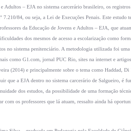
 e Adultos – EJA no sistema carcerário brasileiro, os registr
 nº 7.210/84, ou seja, a Lei de Execuções Penais. Este estud
 professores da Educação de Jovens e Adultos – EJA, que atuam
s dificuldades dos mesmos de acesso a escolarização como form
os no sistema penitenciário. A metodologia utilizada foi uma 
rnais como G1.com, jornal PUC Rio, sites na internet e artig
veira (2014) e principalmente sobre o tema como Haddad, Di 
cluir que a EJA dentro no sistema carcerário de Salgueiro, é 
inuidade dos estudos, da possibilidade de uma formação técn
r com os professores que lá atuam, ressalto ainda há oportu
Lima Silva – graduada em Pedagogia pela Faculdade de Ciênc