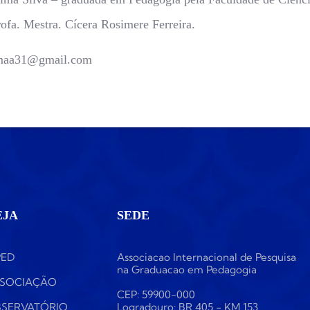
fa. Mestra. Cícera Rosimere Ferreira.
aa31@gmail.com
EJA
SEDE
PED
Associacao Internacional de Pesquisa
na Graduacao em Pedagogia
SOCIAÇÃO
CEP: 59900-000
SERVATÓRIO
Logradouro: BR 405 - KM 153