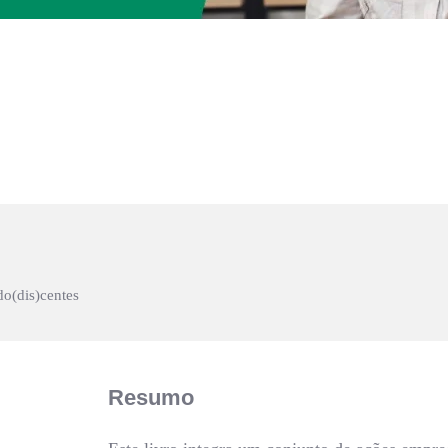
do(dis)centes
Resumo