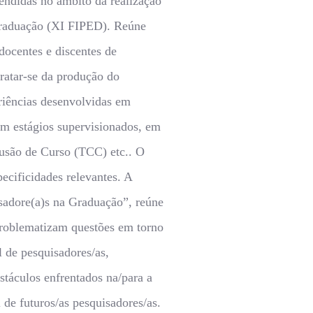
endidas no âmbito da realização
Graduação (XI FIPED). Reúne
 docentes e discentes de
 tratar-se da produção do
riências desenvolvidas em
em estágios supervisionados, em
lusão de Curso (TCC) etc.. O
pecificidades relevantes. A
sadore(a)s na Graduação”, reúne
problematizam questões em torno
l de pesquisadores/as,
stáculos enfrentados na/para a
de futuros/as pesquisadores/as.