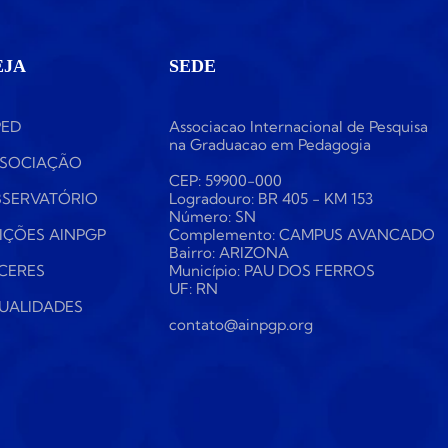
EJA
SEDE
PED
Associacao Internacional de Pesquisa
na Graduacao em Pedagogia
SOCIAÇÃO
CEP: 59900-000
SERVATÓRIO
Logradouro: BR 405 - KM 153
Número: SN
IÇÕES AINPGP
Complemento: CAMPUS AVANCADO
Bairro: ARIZONA
CERES
Município: PAU DOS FERROS
UF: RN
UALIDADES
contato@ainpgp.org