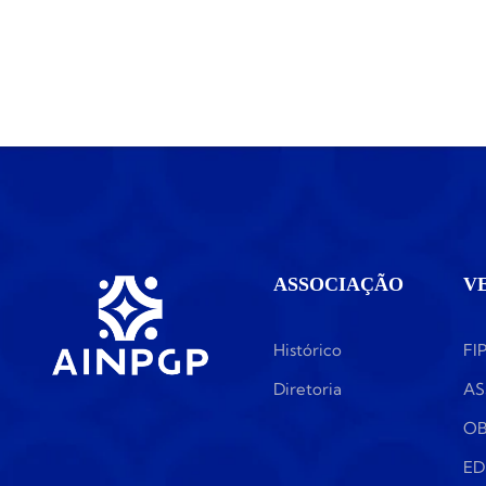
ASSOCIAÇÃO
V
Histórico
FI
Diretoria
AS
OB
ED