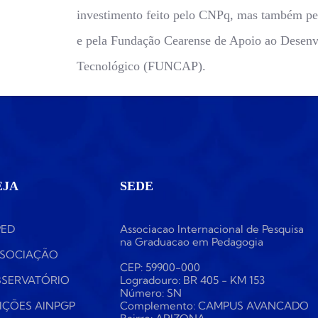
investimento feito pelo CNPq, mas também pel
e pela Fundação Cearense de Apoio ao Desenv
Tecnológico (FUNCAP).
EJA
SEDE
PED
Associacao Internacional de Pesquisa
na Graduacao em Pedagogia
SOCIAÇÃO
CEP: 59900-000
SERVATÓRIO
Logradouro: BR 405 - KM 153
Número: SN
IÇÕES AINPGP
Complemento: CAMPUS AVANCADO