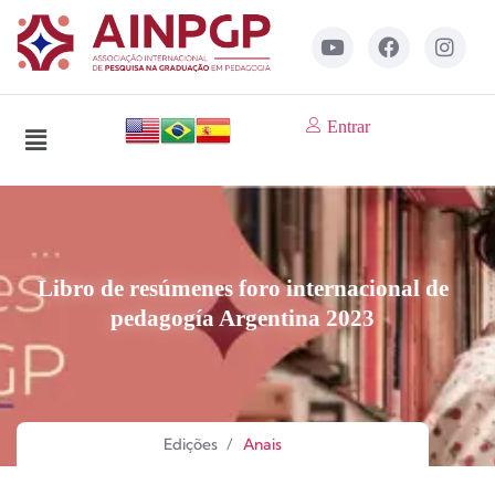
Entrar
Libro de resúmenes foro internacional de
pedagogía Argentina 2023
Edições
/
Anais