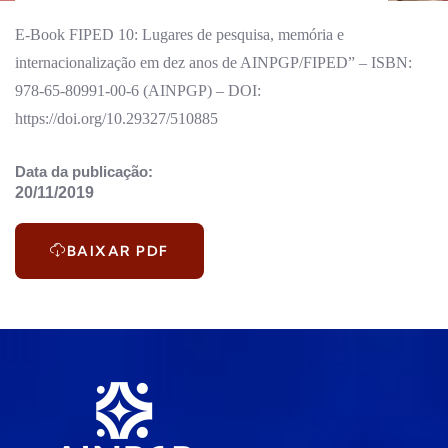
E-Book FIPED 10: Lugares de pesquisa, memória e
internacionalização em dez anos de AINPGP/FIPED” – ISBN:
978-65-80991-00-6 (AINPGP) – DOI:
https://doi.org/10.29327/510885
Data da publicação:
20/11/2019
BAIXAR PDF