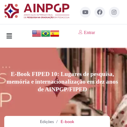
Entrar
E-Book FIPED 10: Lugares de pesquisa,
memória e internacionalização em dez anos
de AINPGP/FIPED
Edições
/
E-book