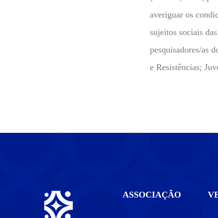
averiguar os condi
sujeitos sociais d
pesquisadores/as d
e Resistências; Ju
ASSOCIAÇÃO
V