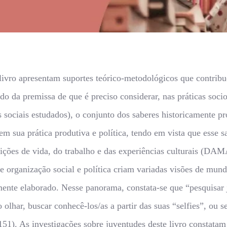
 livro apresentam suportes teórico-metodológicos que contri
do da premissa de que é preciso considerar, nas práticas socio
s sociais estudados), o conjunto dos saberes historicamente p
 em sua prática produtiva e política, tendo em vista que esse 
dições de vida, do trabalho e das experiências culturais (D
de organização social e política criam variadas visões de mun
nte elaborado. Nesse panorama, constata-se que “pesquisar 
o olhar, buscar conhecê-los/as a partir das suas “selfies”, ou 
51). As investigações sobre juventudes deste livro constatam