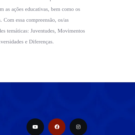
zem as ações educativas, bem como os
ida. Com essa compreensão, os/as
des temáticas: Juventudes, Movimentos
iversidades e Diferenças.