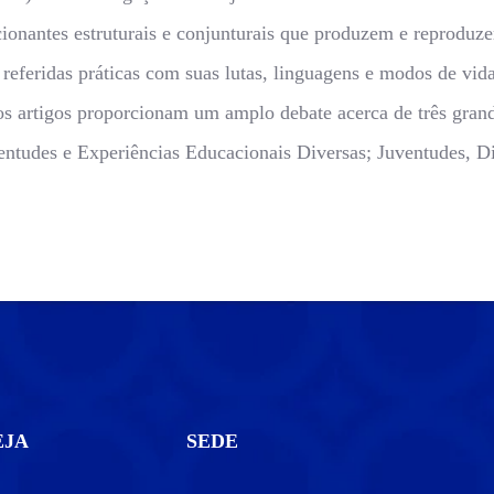
cionantes estruturais e conjunturais que produzem e reprodu
as referidas práticas com suas lutas, linguagens e modos de v
os artigos proporcionam um amplo debate acerca de três gran
ventudes e Experiências Educacionais Diversas; Juventudes, D
EJA
SEDE