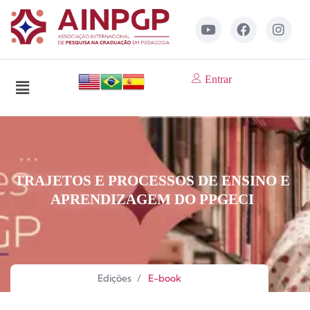
Entrar
TRAJETOS E PROCESSOS DE ENSINO E
APRENDIZAGEM DO PPGECI
Edições
/
E-book